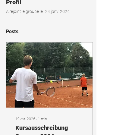
Profil
A rejoint le groupe le : 24 janv. 2024
Posts
19 avr. 2026
∙
1
min
Kursausschreibung